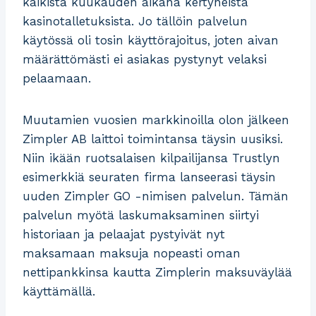
kaikista kuukauden aikana kertyneistä
kasinotalletuksista. Jo tällöin palvelun
käytössä oli tosin käyttörajoitus, joten aivan
määrättömästi ei asiakas pystynyt velaksi
pelaamaan.
Muutamien vuosien markkinoilla olon jälkeen
Zimpler AB laittoi toimintansa täysin uusiksi.
Niin ikään ruotsalaisen kilpailijansa Trustlyn
esimerkkiä seuraten firma lanseerasi täysin
uuden Zimpler GO -nimisen palvelun. Tämän
palvelun myötä laskumaksaminen siirtyi
historiaan ja pelaajat pystyivät nyt
maksamaan maksuja nopeasti oman
nettipankkinsa kautta Zimplerin maksuväylää
käyttämällä.