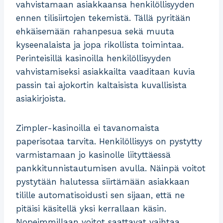
vahvistamaan asiakkaansa henkilöllisyyden
ennen tilisiirtojen tekemistä. Tällä pyritään
ehkäisemään rahanpesua sekä muuta
kyseenalaista ja jopa rikollista toimintaa.
Perinteisillä kasinoilla henkilöllisyyden
vahvistamiseksi asiakkailta vaaditaan kuvia
passin tai ajokortin kaltaisista kuvallisista
asiakirjoista.
Zimpler-kasinoilla ei tavanomaista
paperisotaa tarvita. Henkilöllisyys on pystytty
varmistamaan jo kasinolle liityttäessä
pankkitunnistautumisen avulla. Näinpä voitot
pystytään halutessa siirtämään asiakkaan
tilille automatisoidusti sen sijaan, että ne
pitäisi käsitellä yksi kerrallaan käsin.
Nopeimmillaan voitot saattavat vaihtaa