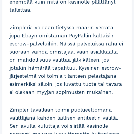
enempää kuin mitä on kasinolle päättänyt
tallettaa.
Zimpleriä voidaan tietyssä määrin verrata
jopa Ebayn omistaman PayPallin kaltaisiin
escrow-palveluihin. Näissä palveluissa raha ei
suoraan vaihda omistajaa, vaan asiakkaalla
on mahdollisuus valittaa jälkikäteen, jos
jotakin hämärää tapahtuu. Kyseinen escrow-
järjestelmä voi toimia tilanteen pelastajana
esimerkiksi silloin, jos luvattu tuote tai tavara
ei olekaan myyjän sopimusten mukainen.
Zimpler tavallaan toimii puolueettomana
välittäjänä kahden laillisen entiteetin välillä.
Sen avulla kuluttaja voi siirtää kasinolle
nopeasti maksun luovuttamatta kuitenkaan