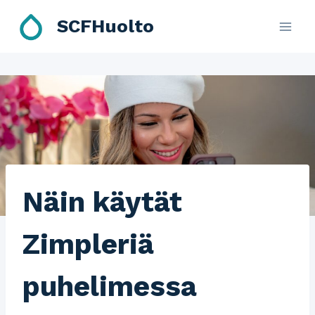
Skip
SCFHuolto
to
content
Näin käytät
Zimpleriä
puhelimessa