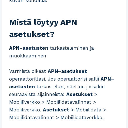
kuvan kohdalla.
Mistä löytyy APN
asetukset?
APN
–
asetusten
tarkasteleminen ja
muokkaaminen
Varmista oikeat
APN
–
asetukset
operaattoriltasi. Jos operaattorisi sallii
APN
–
asetusten
tarkastelun, näet ne jossakin
seuraavista sijainneista:
Asetukset
>
Mobiiliverkko > Mobiilidatavalinnat >
Mobiiliverkko.
Asetukset
> Mobiilidata >
Mobiilidatavalinnat > Mobiilidataverkko.