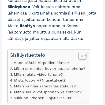
kohdassa, josta haluat aloittaa uuden
äänityksen
. Voit katsoa aaltomuotoa
lähempää liikuttamalla sormiasi erilleen, jotta
pääset sijoittamaan kohdan tarkemmin.
Aloita
äänitys
napauttamalla Korvaa
(aaltomuoto muuttuu punaiseksi, kun
äänität). ja jatka napauttamalla Jatka.
Sisällysluettelo
Miten säätää Airpodien ääntä?
Miten sumentaa kuvan tausta Iphone?
Miten rajata video Iphone?
Mistä löytyy APN asetukset?
Miten vaihtaa safarin taustakuva?
Miten saa viikot Iphonen kalenteriin?
Mikä on iPhonen Ohjauskeskus?