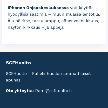
iPhonen Ohjauskeskuksessa
voit käyttää
hyödyllisiä säätimiä – muun muassa lentotila,
Älä häiritse, taskulamppu, äänenvoimakkuus,
näytön kirkkaus – ja appeja.
SCFHuolto
SCFHuolto - Puhelinhuollon ammattilaiset
apunasi!
Ota yhteyttä:
Rami@scfhuolto.fi