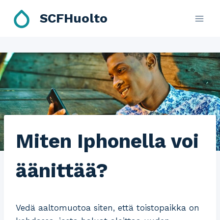
Skip
SCFHuolto
to
content
Miten Iphonella voi
äänittää?
Vedä aaltomuotoa siten, että toistopaikka on