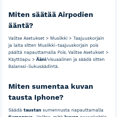
Miten säätää Airpodien
ääntä?
Valitse Asetukset > Musiikki > Taajuuskorjain
ja laita sitten Musiikki-taajuuskorjain pois
päältä napauttamalla Pois. Valitse Asetukset >
Käyttöapu >
Ääni
/visuaalinen ja säädä sitten
Balanssi-liukusäädintä.
Miten sumentaa kuvan
tausta Iphone?
Säädä
taustan
sumennusta napauttamalla
Sumennus
. Valitse, mitä
kuvan
syvyyskohtia