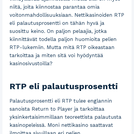
niitä, joita kiinnostaa parantaa omia
voitonmahdollisuuksiaan. Nettikasinoiden RTP
eli palautusprosentti on tähän hyvä ja
suosittu keino. On paljon pelaajia, jotka
kiinnittävät todella paljon huomioita pelien
RTP-lukemiin. Mutta mitä RTP oikeastaan
tarkoittaa ja miten sitä voi hyödyntää
kasinosivustoilla?
RTP eli palautusprosentti
Palautusprosentti eli RTP tulee englannin
sanoista Return to Player ja tarkoittaa
yksinkertaisimmillaan teoreettista palautusta
kasinopeleissä. Moni nettikasino saattavat
ilmoittaa sivuillaan eri pelien