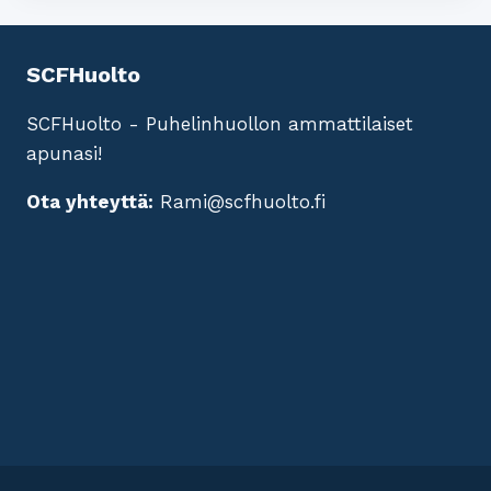
SCFHuolto
SCFHuolto - Puhelinhuollon ammattilaiset
apunasi!
Ota yhteyttä:
Rami@scfhuolto.fi