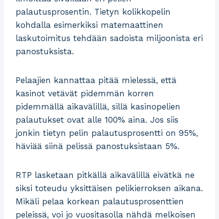
palautusprosentin. Tietyn kolikkopelin
kohdalla esimerkiksi matemaattinen
laskutoimitus tehdään sadoista miljoonista eri
panostuksista.
Pelaajien kannattaa pitää mielessä, että
kasinot vetävät pidemmän korren
pidemmällä aikavälillä, sillä kasinopelien
palautukset ovat alle 100% aina. Jos siis
jonkin tietyn pelin palautusprosentti on 95%,
häviää siinä pelissä panostuksistaan 5%.
RTP lasketaan pitkällä aikavälillä eivätkä ne
siksi toteudu yksittäisen pelikierroksen aikana.
Mikäli pelaa korkean palautusprosenttien
peleissä, voi jo vuositasolla nähdä melkoisen