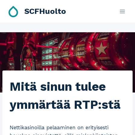
Skip
SCFHuolto
to
content
Mitä sinun tulee
ymmärtää RTP:stä
Nettikasinoilla pelaaminen on erityisesti