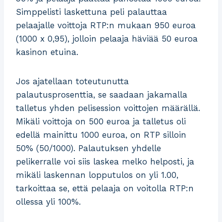
Simppelisti laskettuna peli palauttaa
pelaajalle voittoja RTP:n mukaan 950 euroa
(1000 x 0,95), jolloin pelaaja häviää 50 euroa
kasinon etuina.
Jos ajatellaan toteutunutta
palautusprosenttia, se saadaan jakamalla
talletus yhden pelisession voittojen määrällä.
Mikäli voittoja on 500 euroa ja talletus oli
edellä mainittu 1000 euroa, on RTP silloin
50% (50/1000). Palautuksen yhdelle
pelikerralle voi siis laskea melko helposti, ja
mikäli laskennan lopputulos on yli 1.00,
tarkoittaa se, että pelaaja on voitolla RTP:n
ollessa yli 100%.