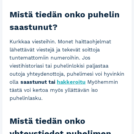
Mistä tiedän onko puhelin
saastunut?
Kurkkaa viesteihin. Monet haittaohjelmat
lähettävät viestejä ja tekevät soittoja
tuntemattomiin numeroihin. Jos
viestihistoriasi tai puhelinlokisi paljastaa
outoja yhteydenottoja, puhelimesi voi hyvinkin
olla
saastunut tai
hakkeroitu
Myöhemmin
tästä voi kertoa myös yllättävän iso
puhelinlasku.
Mistä tiedän onko
yhteystiedot puhelimen