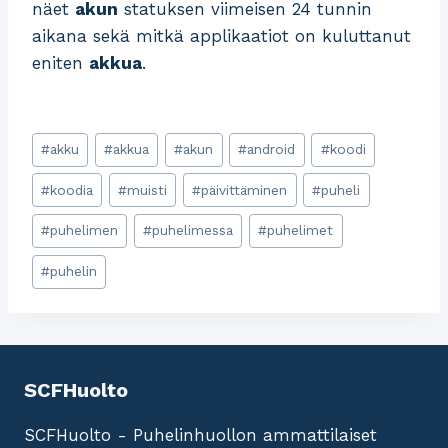
näet
akun
statuksen viimeisen 24 tunnin
aikana sekä mitkä applikaatiot on kuluttanut
eniten
akkua
.
Post
#
akku
#
akkua
#
akun
#
android
#
koodi
Tags:
#
koodia
#
muisti
#
päivittäminen
#
puheli
#
puhelimen
#
puhelimessa
#
puhelimet
#
puhelin
SCFHuolto
SCFHuolto - Puhelinhuollon ammattilaiset