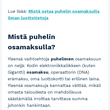
Lue lisää:
Mistä ostaa puhelin osamaksulla
ilman luottotietoja
Mistä puhelin
osamaksulla?
Yleensä vaihtoehtoja
puhelimen
osamaksuun
on neljä: Kodin elektroniikkaliikkeen (kuten
Gigantti)
osamaksu
, operaattorin (DNA)
erämaksu, oma luottokortti tai erillinen laina.
Yleensä osamaksuja kannattaa välttää, mikäli
omasta taloudesta on mahdollisuus
säästämällä irroittaa tarvittava summa
johonkin hankintaan.