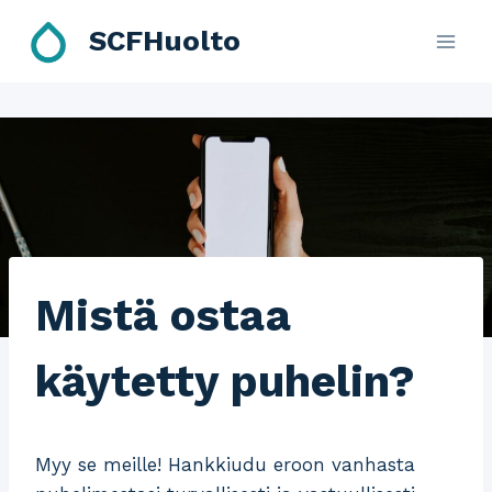
Skip
SCFHuolto
to
content
Mistä ostaa
käytetty puhelin?
Myy se meille! Hankkiudu eroon vanhasta