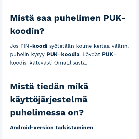
Mistä saa puhelimen PUK-
koodin?
Jos PIN-
koodi
syötetään kolme kertaa väärin,
puhelin kysyy
PUK
–
koodia
. Löydät
PUK
-
koodisi kätevästi OmaElisasta.
Mistä tiedän mikä
käyttöjärjestelmä
puhelimessa on?
Android
-version tarkistaminen