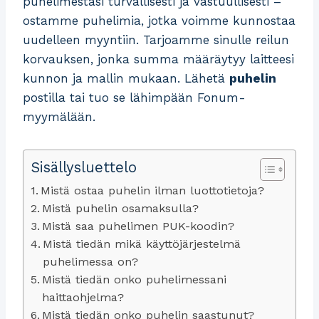
puhelimestasi turvallisesti ja vastuullisesti –
ostamme puhelimia, jotka voimme kunnostaa
uudelleen myyntiin. Tarjoamme sinulle reilun
korvauksen, jonka summa määräytyy laitteesi
kunnon ja mallin mukaan. Lähetä
puhelin
postilla tai tuo se lähimpään Fonum-
myymälään.
Sisällysluettelo
Mistä ostaa puhelin ilman luottotietoja?
Mistä puhelin osamaksulla?
Mistä saa puhelimen PUK-koodin?
Mistä tiedän mikä käyttöjärjestelmä
puhelimessa on?
Mistä tiedän onko puhelimessani
haittaohjelma?
Mistä tiedän onko puhelin saastunut?