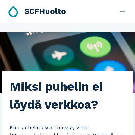
Skip
SCFHuolto
to
content
Miksi puhelin ei
löydä verkkoa?
Kun puhelimessa ilmestyy virhe