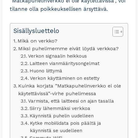
”Matkapuhelinverkko ei ole käytettävissä”, voi
tilanne olla poikkeuksellisen ärsyttävä.
Sisällysluettelo
Mikä on verkko?
Miksi puhelimemme eivät löydä verkkoa?
Verkon signaalin heikkous
Laitteen vianmääritysongelmat
Huono liittymä
Verkon käyttäminen on estetty
Kuinka korjata ”Matkapuhelinverkko ei ole
käytettävissä”-virhe puhelimessa
Varmista, että laitteesi on ajan tasalla
Siirry lähemmäksi verkkoa
Käynnistä puhelin uudelleen
Kytke mobiilidata pois päältä ja
käynnistä se uudelleen
Sammuta WiFi