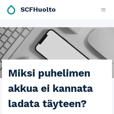
Skip
SCFHuolto
to
content
Miksi puhelimen
akkua ei kannata
ladata täyteen?