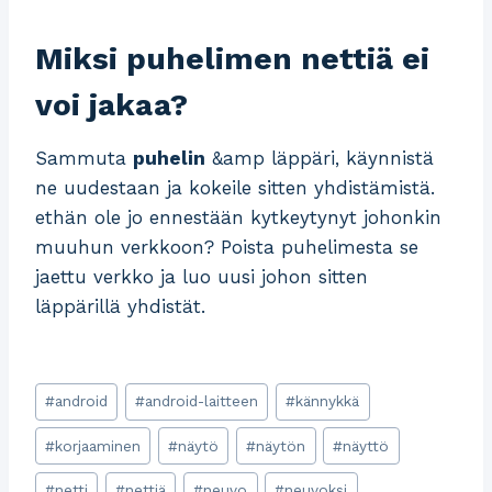
Miksi puhelimen nettiä ei
voi jakaa?
Sammuta
puhelin
&amp läppäri, käynnistä
ne uudestaan ja kokeile sitten yhdistämistä.
ethän ole jo ennestään kytkeytynyt johonkin
muuhun verkkoon? Poista puhelimesta se
jaettu verkko ja luo uusi johon sitten
läppärillä yhdistät.
Post
#
android
#
android-laitteen
#
kännykkä
Tags:
#
korjaaminen
#
näytö
#
näytön
#
näyttö
#
netti
#
nettiä
#
neuvo
#
neuvoksi