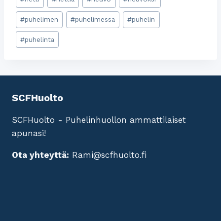
#
puhelimen
#
puhelimessa
#
puhelin
#
puhelinta
SCFHuolto
SCFHuolto - Puhelinhuollon ammattilaiset
apunasi!
Ota yhteyttä:
Rami@scfhuolto.fi