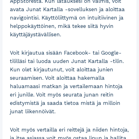
AppStoresta. Kun latauksesi on valmis, voit
avata Junat Kartalla -sovelluksen ja aloittaa
navigointisi. Käyttöliittymä on intuitiivinen ja
helppokäyttöinen, mikä tekee siitä hyvin
käyttäjäystävällisen.
Voit kirjautua sisään Facebook- tai Google-
tililläsi tai luoda uuden Junat Kartalla -tilin.
Kun olet kirjautunut, voit aloittaa junien
seuraamisen. Voit aloittaa hakemalla
haluamaasi matkan ja vertailemaan hintoja
eri junille. Voit myös seurata junan reitin
edistymistä ja saada tietoa mistä ja milloin
junat liikennöivät.
Voit myös vertailla eri reittejä ja niiden hintoja,
ja itse asiassa voit myös ostaa lipun ja hallita