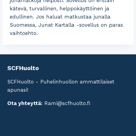
junamatkoja helposti. Sovellus on erittäin
kätevä, turvallinen, helppokäyttöinen ja
edullinen. Jos haluat matkustaa junalla
Suomessa, Junat Kartalla -sovellus on paras
vaihtoehto.
SCFHuolto
SCFHuolto - Puhelinhuollon ammattilaiset
apunasi!
Ota yhteyttä:
Rami@scfhuolto.fi