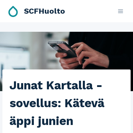
Skip
SCFHuolto
to
content
Junat Kartalla -
sovellus: Kätevä
äppi junien